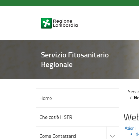
Norme
Salta
al
tecniche
contenuto
principale
di
difesa
e
Servizio Fitosanitario
diserbo
Regionale
e
autorizzazioni
Serviz
usi
Home
No
eccezionali
Web
Che cos'è il SFR
Azioni
accedi
alle
$
Come Contattarci
sotto