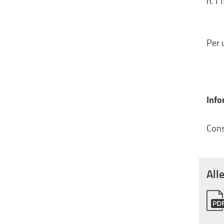
n.1
Per 
Info
Cons
All