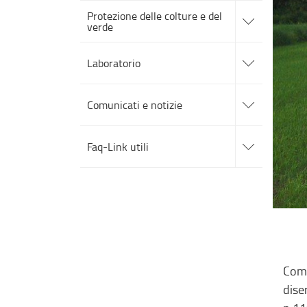
accedi
Protezione delle colture e del
alle
verde
sotto
sezioni
accedi
alle
Laboratorio
sotto
sezioni
accedi
alle
Comunicati e notizie
sotto
sezioni
accedi
alle
Faq-Link utili
sotto
sezioni
Comu
dis