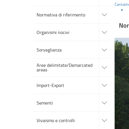
sezioni
Caricame
accedi
alle
Normativa di riferimento
sotto
sezioni
Nor
accedi
alle
Organismi nocivi
sotto
sezioni
accedi
alle
Sorveglianza
sotto
sezioni
accedi
Aree delimitate/Demarcated
alle
areas
sotto
sezioni
accedi
alle
Import-Export
sotto
sezioni
accedi
alle
Sementi
sotto
sezioni
accedi
alle
Vivaismo e controlli
sotto
sezioni