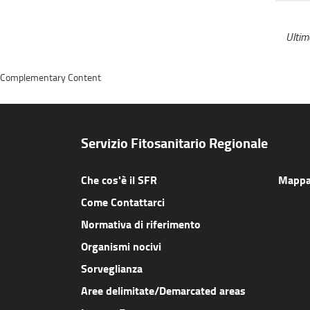
Ulti
Complementary Content
Servizio Fitosanitario Regionale
Che cos'è il SFR
Mappa 
Come Contattarci
Normativa di riferimento
Organismi nocivi
Sorveglianza
Aree delimitate/Demarcated areas