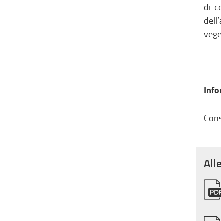
di 
dell
vege
Info
Cons
All