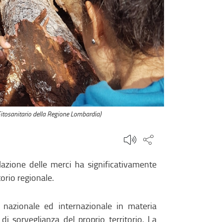
 Fitosanitario della Regione Lombardia)
Condividi questa
olazione delle merci ha significativamente
torio regionale.
nazionale ed internazionale in materia
à di sorveglianza del proprio territorio. La