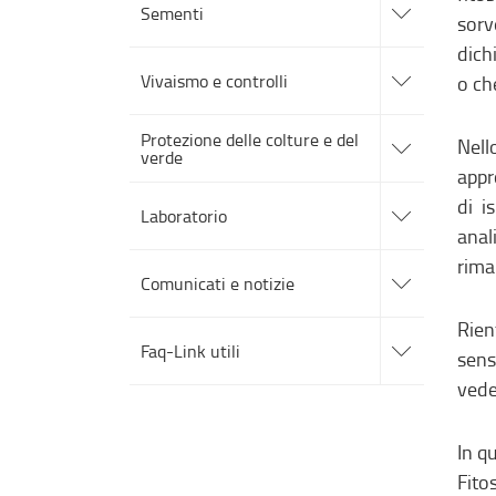
alle
Sementi
sorv
sotto
sezioni
dich
accedi
alle
Vivaismo e controlli
o ch
sotto
sezioni
accedi
Protezione delle colture e del
alle
Nell
verde
sotto
appr
sezioni
accedi
di i
alle
Laboratorio
sotto
anal
sezioni
accedi
rima
alle
Comunicati e notizie
sotto
sezioni
accedi
Rien
alle
Faq-Link utili
sens
sotto
sezioni
vede
In q
Fito