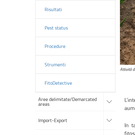
Risultati
Pest status
Procedure
Strumenti
Attività 
FitoDetective
accedi
Aree delimitate/Demarcated
L’in
alle
areas
sotto
aume
sezioni
accedi
alle
Import-Export
sotto
In t
sezioni
accedi
fito