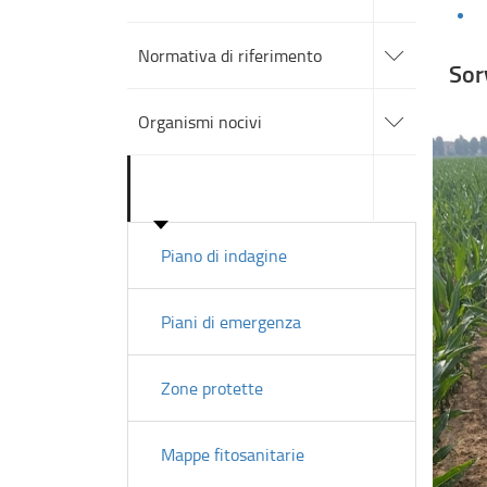
sezioni
accedi
alle
Normativa di riferimento
sotto
Sor
sezioni
accedi
alle
Organismi nocivi
sotto
sezioni
accedi
alle
Sorveglianza
sotto
sezioni
Piano di indagine
Piani di emergenza
Zone protette
Mappe fitosanitarie