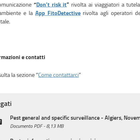
“
Don’t risk it
”
comunicazione
rivolta ai viaggiatori a tutel
App FitoDetective
’ambiente e la
rivolta agli operatori d
tale.
rmazioni e contatti
ulta la sezione “
Come contattarci
”
egati
Pest general and specific surveillance - Algiers, Nove
Documento PDF
- 8,13 MB