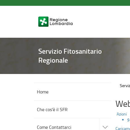
Sorveglianza
Salta
al
contenuto
principale
Servizio Fitosanitario
Regionale
Serviz
Home
Web
Che cos'è il SFR
Azioni
$
accedi
alle
Come Contattarci
Caricame
sotto