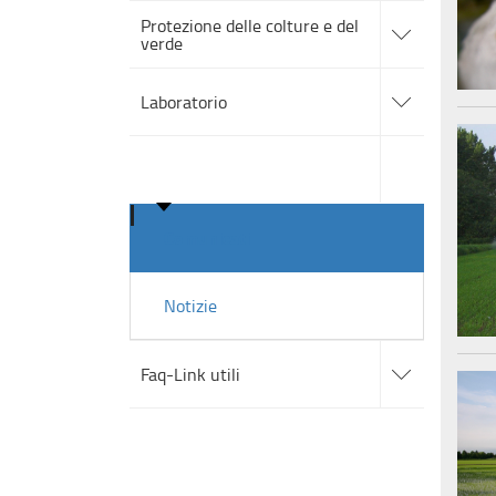
accedi
Protezione delle colture e del
alle
verde
sotto
sezioni
accedi
alle
Laboratorio
sotto
sezioni
accedi
alle
Comunicati e notizie
sotto
sezioni
Comunicati
Notizie
accedi
alle
Faq-Link utili
sotto
sezioni