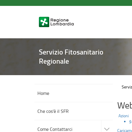
Comunicati
Salta
al
contenuto
principale
Servizio Fitosanitario
Regionale
Serviz
Home
Web
Che cos'è il SFR
Azioni
$
accedi
alle
Come Contattarci
Caricame
sotto