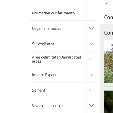
sezioni
accedi
alle
Normativa di riferimento
sotto
Com
sezioni
accedi
alle
Organismi nocivi
sotto
Com
sezioni
accedi
alle
Sorveglianza
sotto
sezioni
accedi
Aree delimitate/Demarcated
alle
areas
sotto
sezioni
accedi
alle
Import-Export
sotto
sezioni
accedi
alle
Sementi
sotto
sezioni
accedi
alle
Vivaismo e controlli
sotto
sezioni