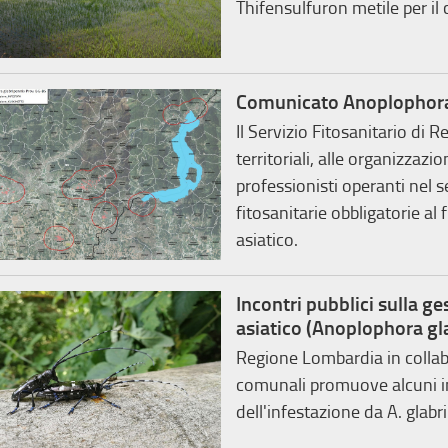
Thifensulfuron metile per il c
Comunicato Anoplophora
Il Servizio Fitosanitario di
territoriali, alle organizzazio
professionisti operanti nel 
fitosanitarie obbligatorie al 
asiatico.
Incontri pubblici sulla ge
asiatico (Anoplophora gl
Regione Lombardia in collab
comunali promuove alcuni in
dell'infestazione da A. glabr